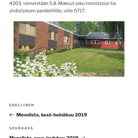
4203, viimeistään 5.8. Maksut joko toimistoon tai
yhdistyksen pankkitilille, viite 5717.
Artikkelien
Edellinen
EDELLINEN
selaus
artikkeli
Menolista, kesä-heinäkuu 2019
Seuraava
SEURAAVA
artikkeli