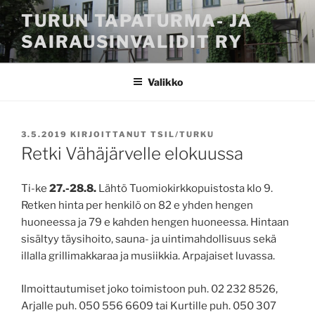
Siirry
TURUN TAPATURMA- JA
sisältöön
SAIRAUSINVALIDIT RY
Valikko
JULKAISTU
3.5.2019
KIRJOITTANUT
TSIL/TURKU
Retki Vähäjärvelle elokuussa
Ti-ke
27.-28.8.
Lähtö Tuomiokirkkopuistosta klo 9.
Retken hinta per henkilö on 82 e yhden hengen
huoneessa ja 79 e kahden hengen huoneessa. Hintaan
sisältyy täysihoito, sauna- ja uintimahdollisuus sekä
illalla grillimakkaraa ja musiikkia. Arpajaiset luvassa.
Ilmoittautumiset joko toimistoon puh. 02 232 8526,
Arjalle puh. 050 556 6609 tai Kurtille puh. 050 307