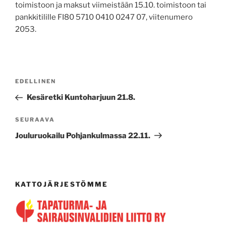
toimistoon ja maksut viimeistään 15.10. toimistoon tai
pankkitilille FI80 5710 0410 0247 07, viitenumero
2053.
Artikkelien
Edellinen
EDELLINEN
selaus
artikkeli
Kesäretki Kuntoharjuun 21.8.
Seuraava
SEURAAVA
artikkeli
Jouluruokailu Pohjankulmassa 22.11.
KATTOJÄRJESTÖMME