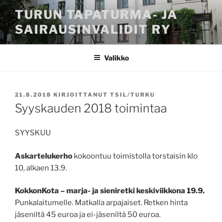
Siirry
TURUN TAPATURMA- JA
sisältöön
SAIRAUSINVALIDIT RY
Valikko
JULKAISTU
21.8.2018
KIRJOITTANUT
TSIL/TURKU
Syyskauden 2018 toimintaa
SYYSKUU
Askartelukerho
kokoontuu toimistolla torstaisin klo
10, alkaen 13.9.
KokkonKota – marja- ja sieniretki keskiviikkona 19.9.
Punkalaitumelle. Matkalla arpajaiset. Retken hinta
jäseniltä 45 euroa ja ei-jäseniltä 50 euroa.