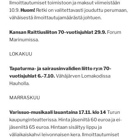
Ilmoittautumiset toimistoon ja maksut viimeistään
10.9.
Huom!
Retki on valitettavasti jouduttu perumaan,
vähäisestä ilmoittautujamäärästä johtuen.
Kansan Raittiusliiton 70-vuotisjuhlat 29.9.
Forum
Marinumissa.
LOKAKUU
Tapaturma- ja sairausinvalidien liitto ry:n 70-
vuotisjuhlat 6.-7.10.
Vähäjärven Lomakodissa
Hauholla.
MARRASKUU
Varissuo-musikaali lauantaina 17.11. klo 14
Turun
kaupunginteatterissa. Hinta jäseniltä 60 euroa ja ei-
jäseniltä 65 euroa. Hintaan sisältyy lippu ja
väliaikaiskahvi leivonnaisen kera. Ilmoittautumiset